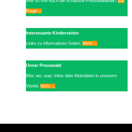
Wer ist von euch die schlauste Preuswaldeule?
Zur
Frage ...
Interessante Kinderseiten
Links zu informativen Seiten.
Mehr ...
Unser Preuswald
Wer, wo, was: Infos über Aktivitäten in unserem
Viertel.
Mehr ...