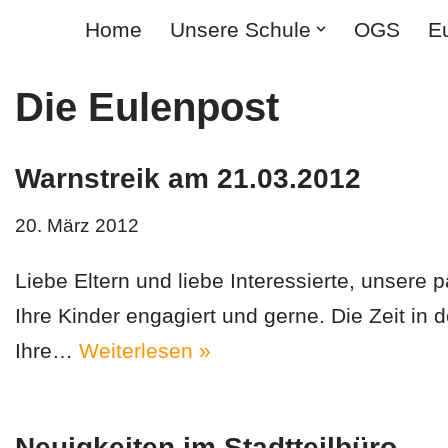
Home
Unsere Schule
OGS
Eu
Z
u
Die Eulenpost
m
I
Warnstreik am 21.03.2012
n
20. März 2012
h
a
Liebe Eltern und liebe Interessierte, unsere
l
Ihre Kinder engagiert und gerne. Die Zeit in 
t
Ihre…
Weiterlesen »
s
p
Neuigkeiten im Stadtteilbüro
r