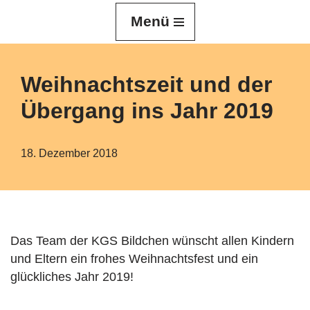
Menü
Z
u
m
Weihnachtszeit und der
I
Übergang ins Jahr 2019
n
h
a
18. Dezember 2018
l
t
s
p
r
Das Team der KGS Bildchen wünscht allen Kindern
i
und Eltern ein frohes Weihnachtsfest und ein
n
glückliches Jahr 2019!
g
e