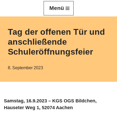
Menü
Z
u
m
Tag der offenen Tür und
I
anschließende
n
h
Schuleröffnungsfeier
a
l
8. September 2023
t
s
p
r
i
Samstag, 16.9.2023 – KGS OGS Bildchen,
n
Hauseter Weg 1, 52074 Aachen
g
e