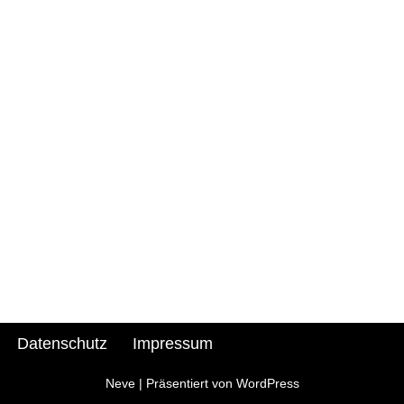
n
Datenschutz
Impressum
Neve
| Präsentiert von
WordPress