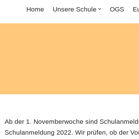
Home
Unsere Schule
OGS
Eu
Z
u
m
I
n
h
a
l
t
s
Ab der 1. Novemberwoche sind Schulanmeldun
p
Schulanmeldung 2022. Wir prüfen, ob der Vo
r