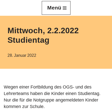
Menü
Z
u
m
Mittwoch, 2.2.2022
I
Studientag
n
h
a
28. Januar 2022
l
t
s
p
r
Wegen einer Fortbildung des OGS- und des
i
Lehrerteams haben die Kinder einen Studientag.
n
Nur die für die Notgruppe angemeldeten Kinder
g
kommen zur Schule.
e