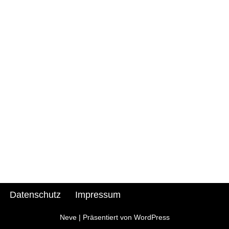
n
Datenschutz
Impressum
Neve
| Präsentiert von
WordPress