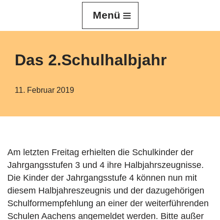
Menü
Z
u
m
Das 2.Schulhalbjahr
I
n
h
11. Februar 2019
a
l
t
s
Am letzten Freitag erhielten die Schulkinder der
p
Jahrgangsstufen 3 und 4 ihre Halbjahrszeugnisse.
r
Die Kinder der Jahrgangsstufe 4 können nun mit
i
diesem Halbjahreszeugnis und der dazugehörigen
n
Schulformempfehlung an einer der weiterführenden
g
Schulen Aachens angemeldet werden. Bitte außer
e