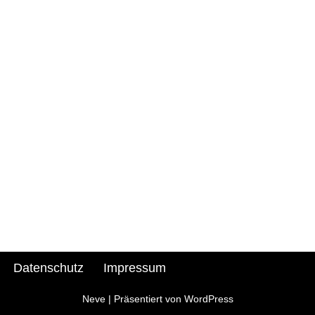
n
Datenschutz
Impressum
Neve
| Präsentiert von
WordPress