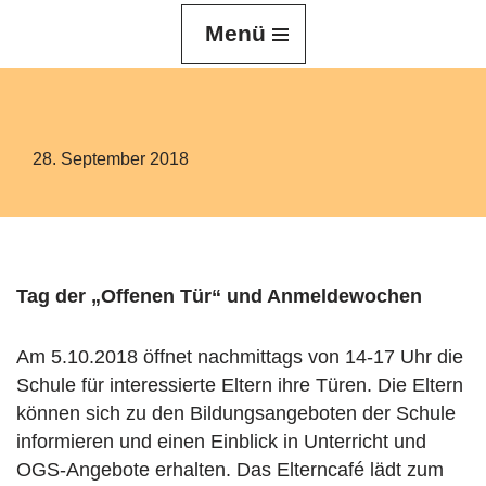
Menü
Z
u
m
I
28. September 2018
n
h
a
l
t
Tag der „Offenen Tür“ und Anmeldewochen
s
p
Am 5.10.2018 öffnet nachmittags von 14-17 Uhr die
r
Schule für interessierte Eltern ihre Türen. Die Eltern
i
können sich zu den Bildungsangeboten der Schule
n
informieren und einen Einblick in Unterricht und
g
OGS-Angebote erhalten. Das Elterncafé lädt zum
e